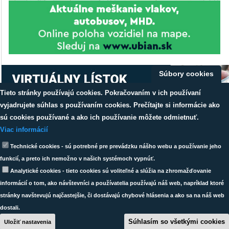
Súbory cookies
Tieto stránky používajú cookies. Pokračovaním v ich používaní
vyjadrujete súhlas s používaním cookies. Prečítajte si informácie ako
sú cookies používané a ako ich používanie môžete odmietnuť.
Viac informácií
Dáta sú garantované dopravcami
Výsledky neobsahujú dáta
zahraničných prepravcov.
Technické cookies - sú potrebné pre prevádzku nášho webu a používanie jeho
Copyright ©
TransData s.r.o.
funkcií, a preto ich nemožno v našich systémoch vypnúť.
All right reserved |
(ochrana osobných údajov)
Analytické cookies - tieto cookies sú voliteľné a slúžia na zhromažďovanie
informácií o tom, ako návštevníci a používatelia používajú náš web, napríklad ktoré
stránky navštevujú najčastejšie, či dostávajú chybové hlásenia a ako sa na náš web
dostali.
Súhlasím so všetkými cookies
Uložiť nastavenia